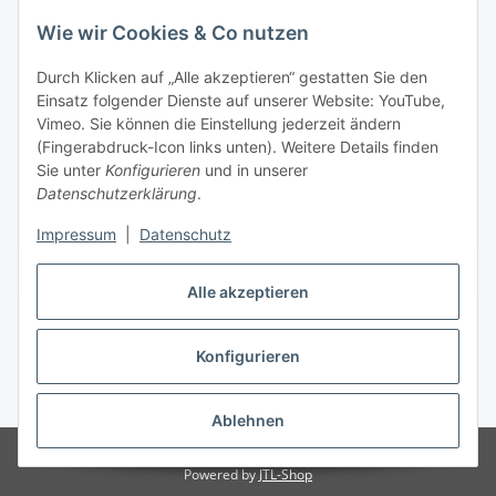
Wie wir Cookies & Co nutzen
Barzahlung bei Abholung
Durch Klicken auf „Alle akzeptieren“ gestatten Sie den
Einsatz folgender Dienste auf unserer Website: YouTube,
Vimeo. Sie können die Einstellung jederzeit ändern
(Fingerabdruck-Icon links unten). Weitere Details finden
ab einem Einkaufswert ab € 300 erfolgt ein KOSTENLOSER
Sie unter
Konfigurieren
und in unserer
VERSAND.
Datenschutzerklärung
.
Die Lieferzeiten liegen zwischen 7-10 Werktage
Impressum
|
Datenschutz
Vertrag widerrufen
Alle akzeptieren
Konfigurieren
* Alle Preise inkl. gesetzlicher USt., zzgl.
Versand
Ablehnen
© i-trade e.U.
Copyright 2023-2026 @ i-trade e.U.
Powered by
JTL-Shop